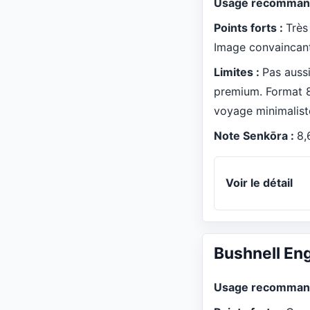
Usage recomman
Points forts :
Très
Image convaincante
Limites :
Pas auss
premium. Format 
voyage minimalist
Note Senkōra :
8,
Voir le détail
Bushnell En
Usage recomman