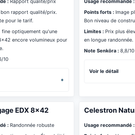
dé :
Rapport qualité/prix
Usage recommandé 
 bon rapport qualité/prix.
Points forts :
Image pl
 pour le tarif.
Bon niveau de constru
i fine optiquement qu'une
Limites :
Prix plus éle
8x42 encore volumineux pour
en longue randonnée.
e.
Note Senkōra :
8,8/10
6/10
Voir le détail
gage EDX 8x42
Celestron Nat
dé :
Randonnée robuste
Usage recommandé 