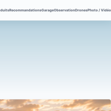
duits
Recommandations
Garage
Observation
Drones
Photo / Vidéo