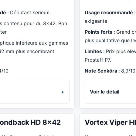
dé :
Débutant sérieux
Usage recommandé 
exigeante
s contenu pour du 8x42. Bon
ter.
Points forts :
Grand c
plus qualitative que l
optique inférieure aux gammes
42 mm plus encombrant
Limites :
Prix plus éle
Prostaff P7.
4/10
Note Senkōra :
8,9/10
Voir le détail
mondback HD 8x42
Vortex Viper 