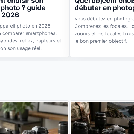
 choisir son
Quel objectif choi
 photo ? guide
débuter en photo
 2026
Vous débutez en photogra
appareil photo en 2026
Comprenez les focales, l'o
 comparer smartphones,
zooms et les focales fixes
ybrides, reflex, capteurs et
le bon premier objectif.
lon son usage réel.