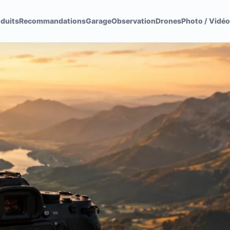
duits
Recommandations
Garage
Observation
Drones
Photo / Vidéo