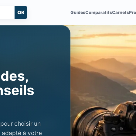
OK
Guides
Comparatifs
Carnets
Pro
ides,
nseils
pour choisir un
e adapté à votre