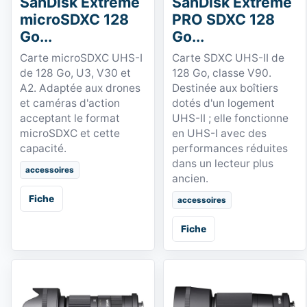
SanDisk Extreme
SanDisk Extreme
microSDXC 128
PRO SDXC 128
Go...
Go...
Carte microSDXC UHS-I
Carte SDXC UHS-II de
de 128 Go, U3, V30 et
128 Go, classe V90.
A2. Adaptée aux drones
Destinée aux boîtiers
et caméras d'action
dotés d'un logement
acceptant le format
UHS-II ; elle fonctionne
microSDXC et cette
en UHS-I avec des
capacité.
performances réduites
dans un lecteur plus
accessoires
ancien.
Fiche
accessoires
Fiche