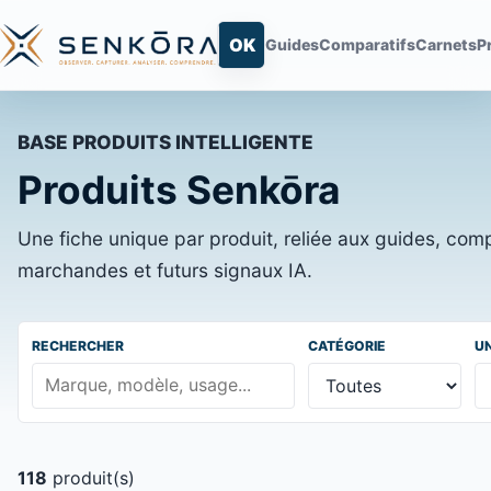
Rechercher sur Senkōra
OK
Guides
Comparatifs
Carnets
P
BASE PRODUITS INTELLIGENTE
Produits Senkōra
Une fiche unique par produit, reliée aux guides, com
marchandes et futurs signaux IA.
RECHERCHER
CATÉGORIE
U
118
produit(s)