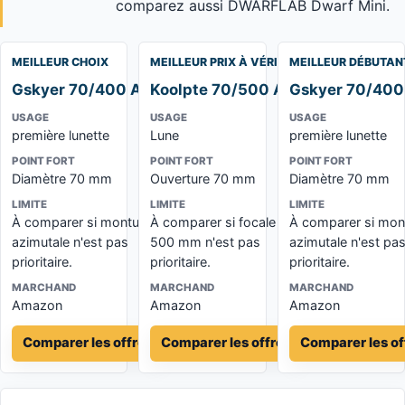
comparez aussi DWARFLAB Dwarf Mini.
MEILLEUR CHOIX
MEILLEUR PRIX À VÉRIFIER
MEILLEUR DÉBUTAN
Gskyer 70/400 AZ
Koolpte 70/500 AZ
Gskyer 70/400
USAGE
USAGE
USAGE
première lunette
Lune
première lunette
POINT FORT
POINT FORT
POINT FORT
Diamètre 70 mm
Ouverture 70 mm
Diamètre 70 mm
LIMITE
LIMITE
LIMITE
À comparer si monture
À comparer si focale
À comparer si mon
azimutale n'est pas
500 mm n'est pas
azimutale n'est pa
prioritaire.
prioritaire.
prioritaire.
MARCHAND
MARCHAND
MARCHAND
Amazon
Amazon
Amazon
Comparer les offres
Comparer les offres
Comparer les of