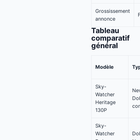
Grossissement
annonce
Tableau
comparatif
général
Modèle
Ty
Sky-
Ne
Watcher
Do
Heritage
co
130P
Sky-
Watcher
Do