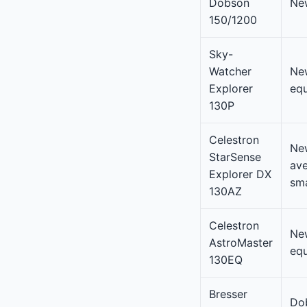
Dobson
Ne
150/1200
Sky-
Watcher
Ne
Explorer
equ
130P
Celestron
Ne
StarSense
ave
Explorer DX
sm
130AZ
Celestron
Ne
AstroMaster
equ
130EQ
Bresser
Do