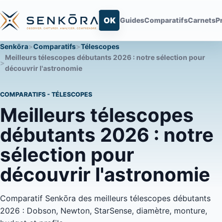
Rechercher sur Senkōra
OK
Guides
Comparatifs
Carnets
P
Senkōra
Comparatifs
Télescopes
Meilleurs télescopes débutants 2026 : notre sélection pour
découvrir l'astronomie
COMPARATIFS - TÉLESCOPES
Meilleurs télescopes
débutants 2026 : notre
sélection pour
découvrir l'astronomie
Comparatif Senkōra des meilleurs télescopes débutants
2026 : Dobson, Newton, StarSense, diamètre, monture,