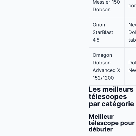
Messier 150
co
Dobson
Orion
Ne
StarBlast
Do
4.5
tab
Omegon
Dobson
Do
Advanced X
Ne
152/1200
Les meilleurs
télescopes
par catégorie
Meilleur
télescope pour
débuter